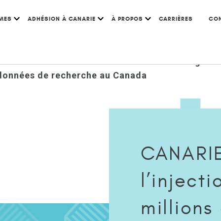
MES
ADHÉSION À CANARIE
À PROPOS
CARRIÈRES
CO
ux millions de dollars dans le réseau Portage de
 données de recherche au Canada
CANARI
l’inject
millions