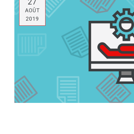
27
AOÛT
2019