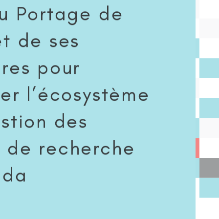
au Portage de
et de ses
ires pour
der l’écosystème
stion des
 de recherche
ada