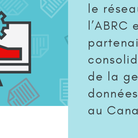
le rése
l’ABRC 
partena
consoli
de la ge
données
au Can