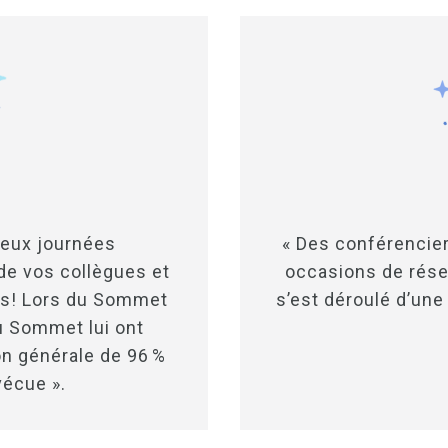
deux journées
« Des conférencier
de vos collègues et
occasions de rése
es! Lors du Sommet
s’est déroulé d’une
u Sommet lui ont
on générale de 96 %
vécue ».