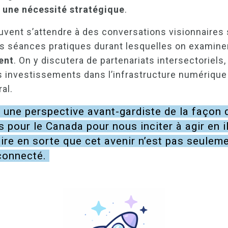
s
une nécessité stratégique
.
ent s’attendre à des conversations visionnaires su
 des séances pratiques durant lesquelles on exami
ent
. On y discutera de partenariats intersectoriels,
 investissements dans l’infrastructure numérique s
al.
 une perspective avant-gardiste de la façon 
s pour le Canada pour nous inciter à agir en i
ire en sorte que cet avenir n’est pas seuleme
 connecté.