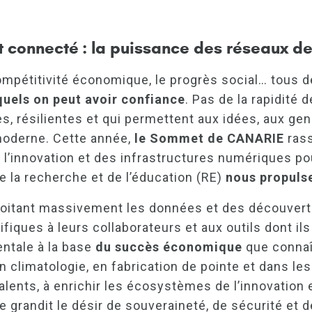
st connecté : la puissance des réseaux d
ompétitivité économique, le progrès social… tous 
quels on peut avoir confiance
. Pas de la rapidité
es, résilientes et qui permettent aux idées, aux g
 moderne. Cette année,
le Sommet de CANARIE
rass
 l’innovation et des infrastructures numériques po
 la recherche et de l’éducation (RE)
nous propulse
oitant massivement les données et des découvertes
tifiques à leurs collaborateurs et aux outils dont il
entale à la base
du succès économique
que connaî
 climatologie, en fabrication de pointe et dans les
ents, à enrichir les écosystèmes de l’innovation et 
 grandit le désir de souveraineté, de sécurité et d