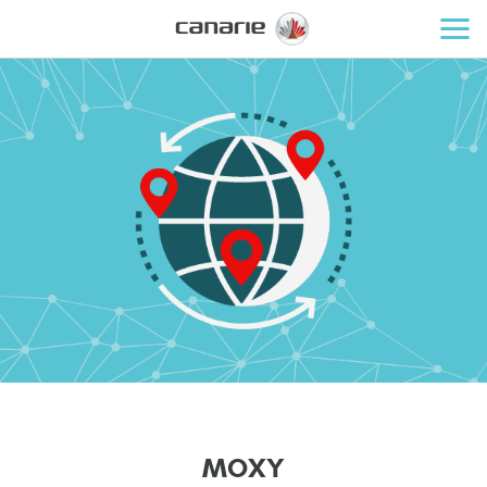
M
O
X
Y