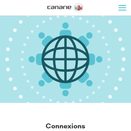
C
o
n
n
e
x
i
o
n
s