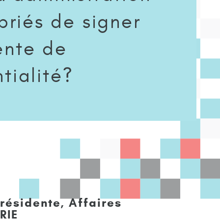
 priés de signer
ente de
ntialité?
résidente, Affaires
RIE