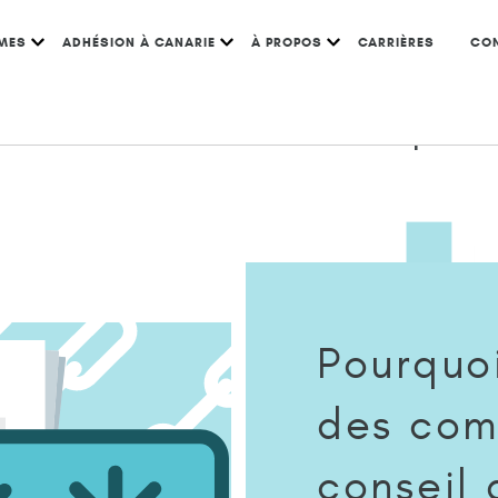
MES
ADHÉSION À CANARIE
À PROPOS
CARRIÈRES
CO
et du conseil d’administration sont-ils priés de
Pourquo
des com
conseil 