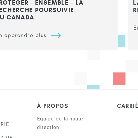
ROTÉGER – ENSEMBLE – LA
L
ECHERCHE POURSUIVIE
R
U CANADA
E
n apprendre plus
À PROPOS
CARRI
Équipe de la haute
ARIE
direction
NARIE