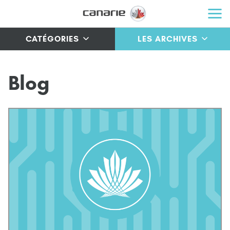
CATÉGORIES
LES ARCHIVES
B
l
o
g