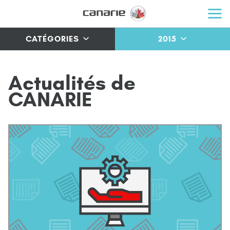
CATÉGORIES
2015
A
c
t
u
a
l
i
t
é
s
d
e
C
A
N
A
R
I
E