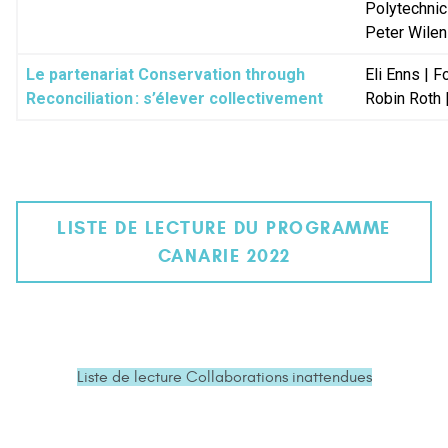
Polytechnic
Peter Wilen
Le partenariat Conservation through
Eli Enns | 
Reconciliation : s’élever collectivement
Robin Roth 
LISTE DE LECTURE DU PROGRAMME
CANARIE 2022
Liste de lecture Collaborations inattendues