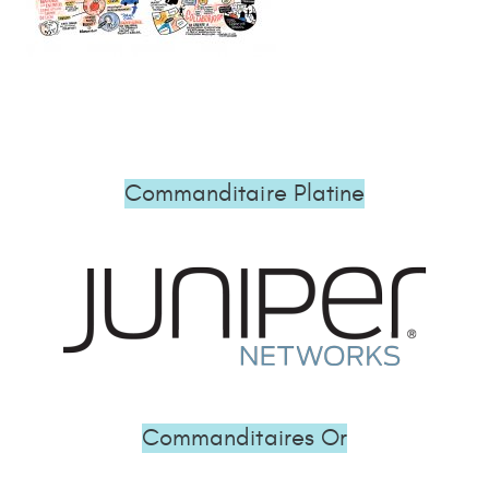
Commanditaire Platine
Commanditaires Or