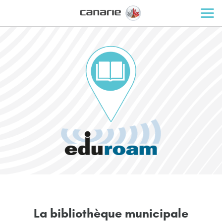
L
a
b
i
b
l
i
o
t
h
è
q
u
e
m
u
n
i
c
i
p
a
l
e