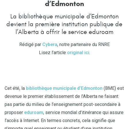
d
’
E
d
m
o
n
t
o
n
La bibliothèque municipale d’Edmonton
devient la première institution publique de
l’Alberta à offrir le service eduroam
Rédigé par
Cybera
, notre partenaire du RNRE
Lisez l’article
original ici
.
Cet été, la
bibliothèque municipale d’Edmonton
(BME) est
devenue le premier établissement de l’Alberta ne faisant
pas partie du milieu de l’enseignement post-secondaire à
proposer
eduroam
, service mondial d’itinérance qui assure
l’accès à Internet. En termes concrets, cela signifie que
n’importe quel enseignant ou étudiant d’une institution