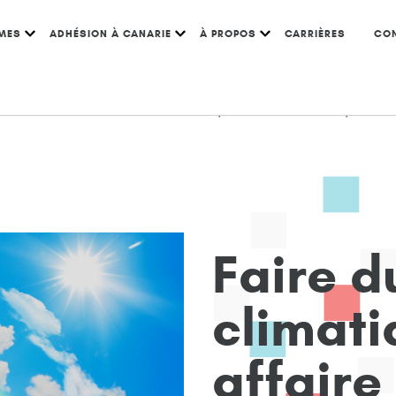
MES
ADHÉSION À CANARIE
À PROPOS
CARRIÈRES
CO
et de l’éducation du Canada
/
Études de cas
/
Educ
F
a
i
r
e
d
c
l
i
m
a
t
i
a
f
f
a
i
r
e