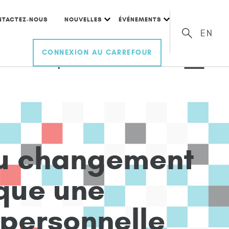
NTACTEZ-NOUS
NOUVELLES
ÉVÉNEMENTS
EN
CONNEXION AU CARREFOUR
ational Computer Network – Île-du-
u
c
h
a
n
g
e
m
e
n
t
q
u
e
u
n
e
p
e
r
s
o
n
n
e
l
l
e