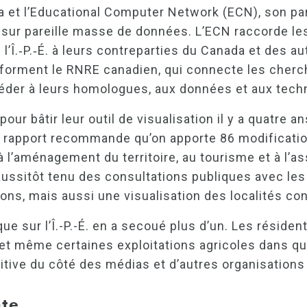
a et l’Educational Computer Network (ECN), son par
l sur pareille masse de données. L’ECN raccorde l
’Î.‑P.‑É. à leurs contreparties du Canada et des 
x forment le RNRE canadien, qui connecte les cherc
céder à leurs homologues, aux données et aux techn
ur bâtir leur outil de visualisation il y a quatre a
e rapport recommande qu’on apporte 86 modificatio
à l’aménagement du territoire, au tourisme et à l’as
ussitôt tenu des consultations publiques avec les c
ons, mais aussi une visualisation des localités co
 sur l’Î.-P.-É. en a secoué plus d’un. Les résiden
s et même certaines exploitations agricoles dans qu
tive du côté des médias et d’autres organisations 
nte