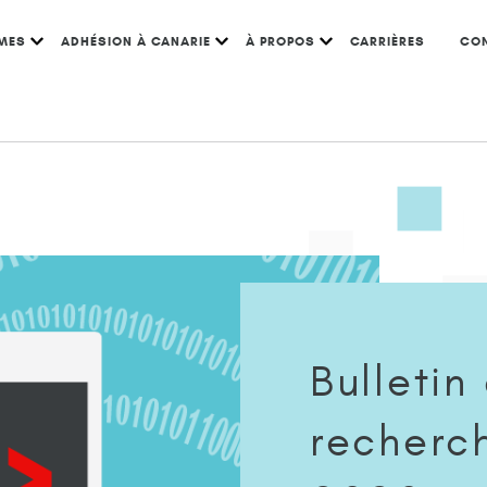
MES
ADHÉSION À CANARIE
À PROPOS
CARRIÈRES
CO
 : octobre 2020
Bulletin
recherc