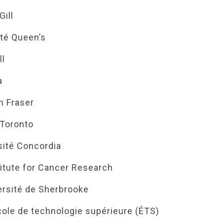
Gill
ité Queen’s
ll
a
n Fraser
 Toronto
sité Concordia
stitute for Cancer Research
versité de Sherbrooke
École de technologie supérieure (ÉTS)