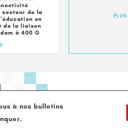
nnectivité
 secteur de la
PLUS
l’éducation en
 de la liaison
rdam à 400 G
S
us à nos bulletins
anquer.