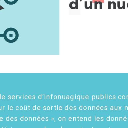
d
’
u
n
n
u
de services d’infonuagique publics c
ur le coût de sortie des données aux
tie des données », on entend les donné