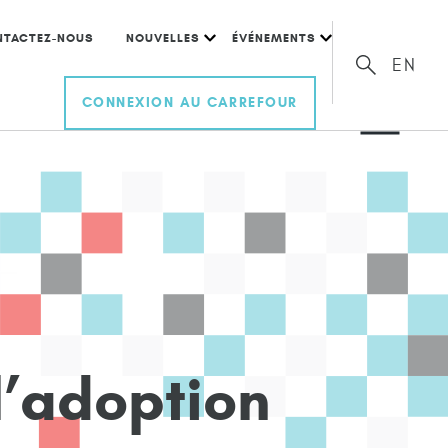
NTACTEZ-NOUS
NOUVELLES
ÉVÉNEMENTS
EN
CONNEXION AU CARREFOUR
l
’
a
d
o
p
t
i
o
n