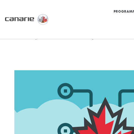
PROGRAM
Accueil
/
Le réseau CANARIE
/
Services rése