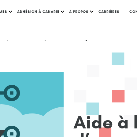
MES
ADHÉSION À CANARIE
À PROPOS
CARRIÈRES
CO
au
/
Aide à l’adoption d’un nuage
A
i
d
e
à