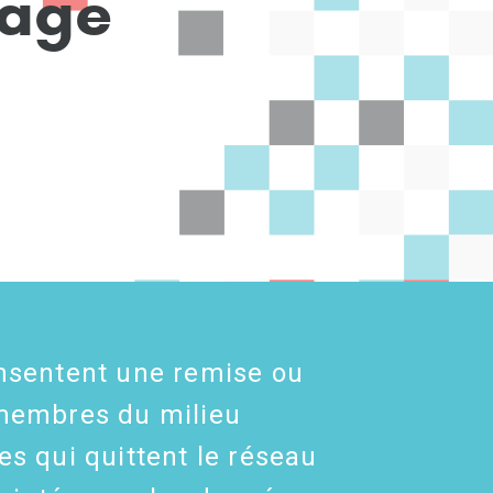
a
g
e
onsentent une remise ou
 membres du milieu
es qui quittent le réseau