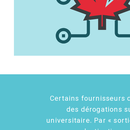
Certains fournisseurs 
des dérogations s
universitaire. Par « sor